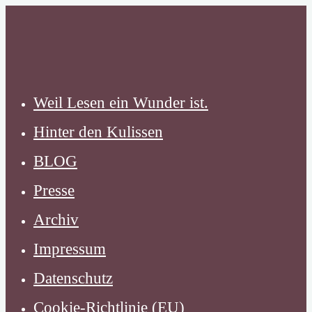
Zum
Inhalt
springen
Weil Lesen ein Wunder ist.
Hinter den Kulissen
BLOG
Presse
Archiv
Impressum
Datenschutz
Cookie-Richtlinie (EU)