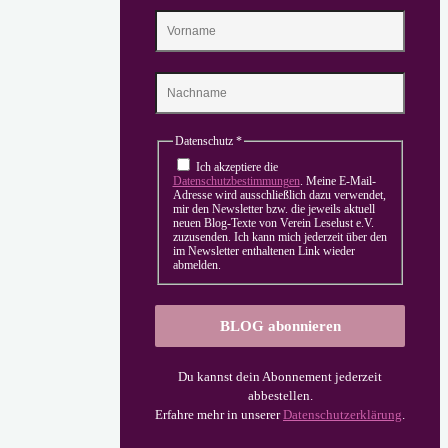
Datenschutz
*
Ich akzeptiere die
Datenschutzbestimmungen
. Meine E-Mail-
Adresse wird ausschließlich dazu verwendet,
mir den Newsletter bzw. die jeweils aktuell
neuen Blog-Texte von Verein Leselust e.V.
zuzusenden. Ich kann mich jederzeit über den
im Newsletter enthaltenen Link wieder
abmelden.
Du kannst dein Abonnement jederzeit
abbestellen.
Erfahre mehr in unserer
Datenschutzerklärung
.