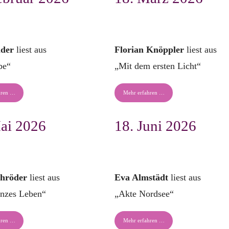
lder
liest aus
Florian Knöppler
liest aus
be“
„Mit dem ersten Licht“
hren …
Mehr erfahren …
ai 2026
18. Juni 2026
chröder
liest aus
Eva Almstädt
liest aus
nzes Leben“
„Akte Nordsee“
hren …
Mehr erfahren …