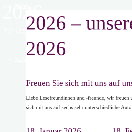
2026
BLOG
2026 – unser
Start
2026 – unsere Lesungen im 1. Halbjahr 2026
Presse
2026
Archiv
Freuen Sie sich mit uns auf u
Liebe Lesefreundinnen und -freunde, wir freuen 
sich mit uns auf sechs sehr unterschiedliche Aut
18. Januar 2026
18. F