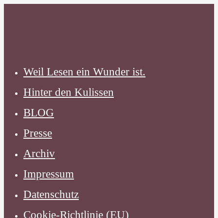
Zum
Inhalt
springen
Weil Lesen ein Wunder ist.
Hinter den Kulissen
BLOG
Presse
Archiv
Impressum
Datenschutz
Cookie-Richtlinie (EU)