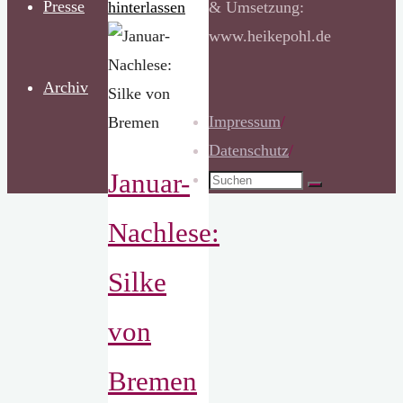
Presse
hinterlassen
& Umsetzung:
www.heikepohl.de
Archiv
Impressum
/
Datenschutz
/
Januar-
Suchen
Suchen
nach:
Nachlese:
Silke
von
Bremen