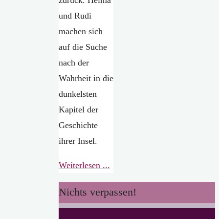
und Rudi
machen sich
auf die Suche
nach der
Wahrheit in die
dunkelsten
Kapitel der
Geschichte
ihrer Insel.
"Januar-
Weiterlesen ...
Nachlese:
Nichts verpassen!
Silke
von