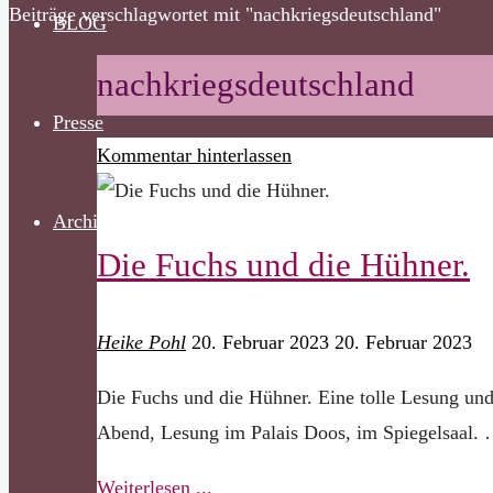
Start
Beiträge verschlagwortet mit "nachkriegsdeutschland"
BLOG
nach
oben
nachkriegsdeutschland
Presse
Kommentar hinterlassen
Archiv
Die Fuchs und die Hühner.
Heike Pohl
20. Februar 2023
20. Februar 2023
Die Fuchs und die Hühner. Eine tolle Lesung und 
Abend, Lesung im Palais Doos, im Spiegelsaal.
"Die
Weiterlesen ...