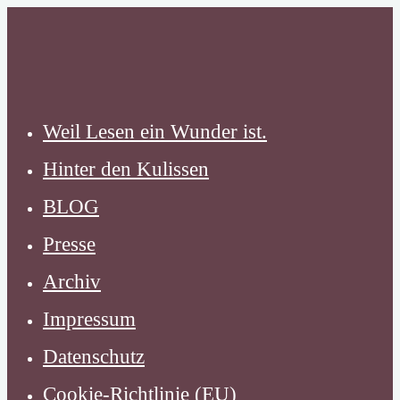
Zum
Inhalt
springen
Weil Lesen ein Wunder ist.
Hinter den Kulissen
BLOG
Presse
Archiv
Impressum
Datenschutz
Cookie-Richtlinie (EU)