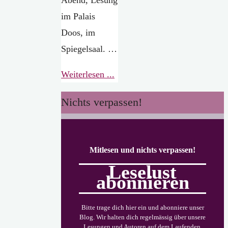
im Palais
Doos, im
Spiegelsaal. …
"Die
Weiterlesen ...
Fuchs
Nichts verpassen!
und
die
Hühner."
Mitlesen und nichts verpassen!
Leselust
abonnieren
Bitte trage dich hier ein und abonniere unser
Blog. Wir halten dich regelmässig über unsere
Lesungen und Autoren auf dem Laufenden.