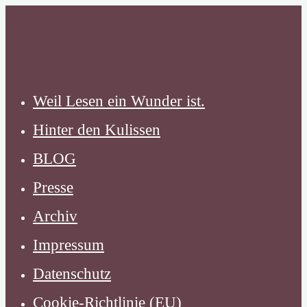
Zum
Inhalt
springen
Weil Lesen ein Wunder ist.
Hinter den Kulissen
BLOG
Presse
Archiv
Impressum
Datenschutz
Cookie-Richtlinie (EU)