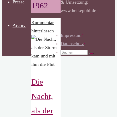
Presse
& Umsetzung:
1962
www.heikepohl.de
Kommentar
Archiv
hinterlassen
Impressum
/
Datenschutz
/
Suchen
Suchen
nach:
Die
Nacht,
als der