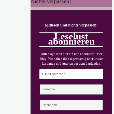
Nichts verpassen!
als
der
Sturm
Mitlesen und nichts verpassen!
kam
Leselust
und
abonnieren
mit
ihm
Bitte trage dich hier ein und abonniere unser
Blog. Wir halten dich regelmässig über unsere
die
Lesungen und Autoren auf dem Laufenden.
Flut"