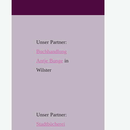
Unser Partner:
Buchhandl
u
ng
Antje Bunge
in
Wilster
Unser Partner:
Stadtbücherei