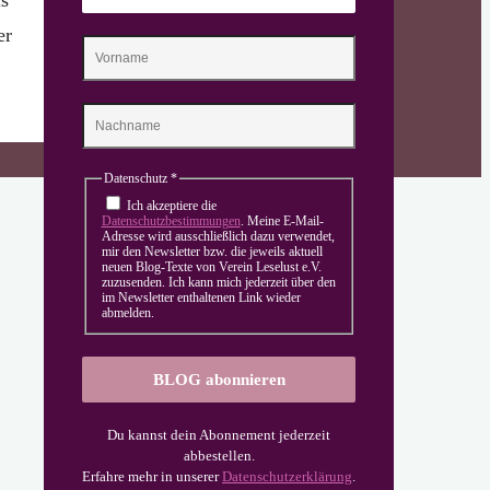
er
Datenschutz
*
Ich akzeptiere die
Datenschutzbestimmungen
. Meine E-Mail-
Adresse wird ausschließlich dazu verwendet,
mir den Newsletter bzw. die jeweils aktuell
neuen Blog-Texte von Verein Leselust e.V.
zuzusenden. Ich kann mich jederzeit über den
im Newsletter enthaltenen Link wieder
abmelden.
Du kannst dein Abonnement jederzeit
abbestellen.
Erfahre mehr in unserer
Datenschutzerklärung
.