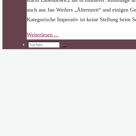
auch aus Jan Weilers „Älternzeit“ und einigen G
Kategorische Imperativ ist keine Stellung beim
"Wie
Weiterlesen ...
Suchen
man
Suchen
nach:
Humor,
Hühner
und
Sex
unter
einen
Hut
bringt…"