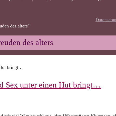
Datenschu
euden des alters"
freuden des alters
 Sex unter einen Hut bringt…
nd mit viel Witz sowohl aus „den Hühnern“ von Klugmann, a