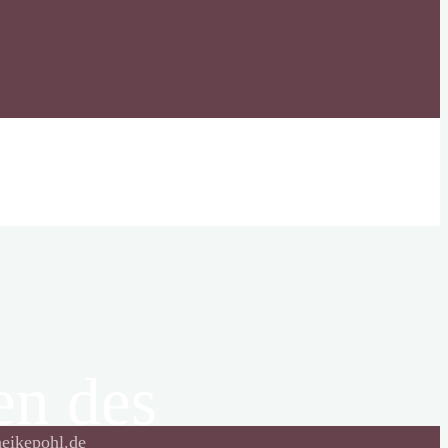
den des
heikepohl.de