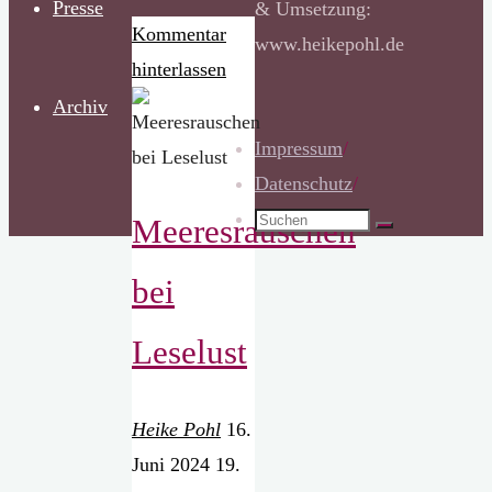
Presse
& Umsetzung:
Kommentar
www.heikepohl.de
hinterlassen
Archiv
Impressum
/
Datenschutz
/
Suchen
Meeresrauschen
Suchen
nach:
bei
Leselust
Heike Pohl
16.
Juni 2024
19.