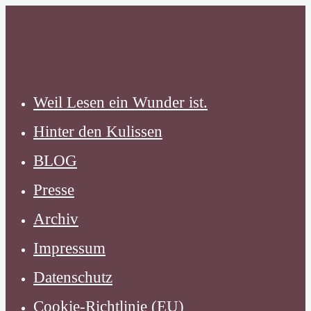
Zum
Inhalt
springen
Weil Lesen ein Wunder ist.
Hinter den Kulissen
BLOG
Presse
Archiv
Impressum
Datenschutz
Cookie-Richtlinie (EU)