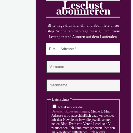
Leselust
interessanten
abonnieren
Veranstaltungen
wartet
Bitte trage dich hier ein und abonniere unser
Blog. Wir halten dich regelmässig über unsere
auf
Lesungen und Autoren auf dem Laufenden.
Sie!"
Datenschutz
*
Ich akzeptiere die
Datenschutzbestimmungen
. Meine E-Mail-
Adresse wird ausschließlich dazu verwendet,
mir den Newsletter bzw. die jeweils aktuell
neuen Blog-Texte von Verein Leselust e.V.
zuzusenden. Ich kann mich jederzeit über den
im Newsletter enthaltenen Link wieder