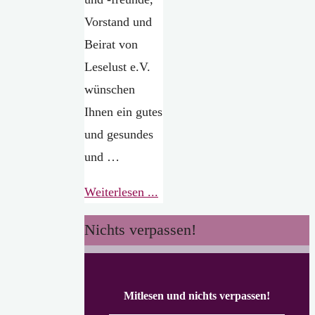
Vorstand und
Beirat von
Leselust e.V.
wünschen
Ihnen ein gutes
und gesundes
und …
"Ein
Weiterlesen ...
gutes
Nichts verpassen!
Neues
Jahr
mit
Mitlesen und nichts verpassen!
vielen