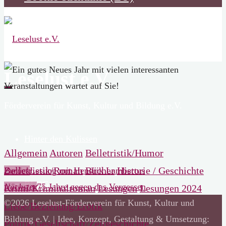
Leselust e.V.
Förderverein für Kunst, Kultur und Bildung e.V.
Hinter den Kulissen
Allgemein
Autoren
Belletristik/Humor
Belletristik/Roman
Bücher
Historie / Geschichte
Zurück
Lesung mit Hendrik Lambertus
BLOG
Nächster
75 Jahre gegen das Vergessen
Krimi/Kriminalroman
Lesungen
Lesungen 2024
Zurück
©2026 Leselust-Förderverein für Kunst, Kultur und
Liebe/Beziehung/Erotik
nach
Bildung e.V. | Idee, Konzept, Gestaltung & Umsetzung:
Politik/Gesellschaft/Zeitgeschichte