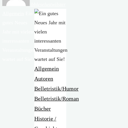
bbleselustwilster
Start
Allgemein
Ein
gutes Neues
Jahr mit vielen
interessanten
Veranstaltungen
wartet auf Sie!
Allgemein
Autoren
Belletristik/Humor
Belletristik/Roman
Bücher
Historie /