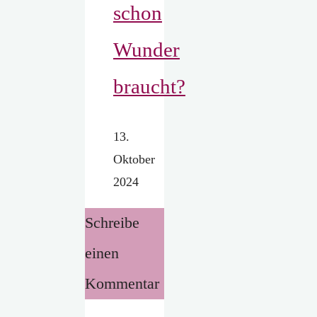
schon
Wunder
braucht?
13.
Oktober
2024
Schreibe
einen
Kommentar