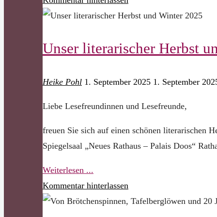
Rückblick,
Ausblick
Unser literarischer Herbst 
und
weihnachtliche
Grüße"
Heike Pohl
1. September 2025
1. September 202
Liebe Lesefreundinnen und Lesefreunde,
freuen Sie sich auf einen schönen literarischen
Spiegelsaal „Neues Rathaus – Palais Doos“ Rathau
"Unser
Weiterlesen ...
literarischer
Kommentar hinterlassen
Herbst
und