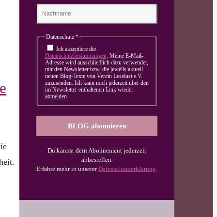
Datenschutz
*
Ich akzeptiere die
Datenschutzbestimmungen
. Meine E-Mail-
Adresse wird ausschließlich dazu verwendet,
mir den Newsletter bzw. die jeweils aktuell
neuen Blog-Texte von Verein Leselust e.V.
zuzusenden. Ich kann mich jederzeit über den
e
im Newsletter enthaltenen Link wieder
abmelden.
ie
Du kannst dein Abonnement jederzeit
abbestellen.
eit.
Erfahre mehr in unserer
Datenschutzerklärung
.