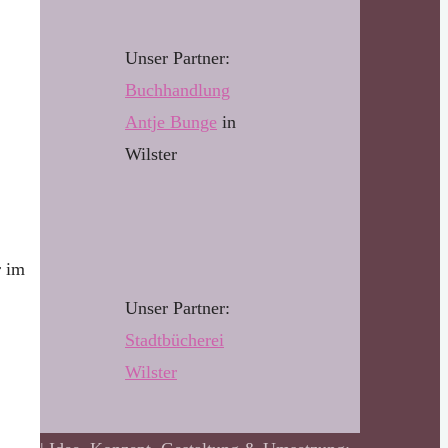
Unser Partner:
Buchhandl
u
ng
Antje Bunge
in
Wilster
r im
Unser Partner:
Stadtbücherei
Wilster