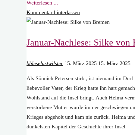
"Februar
Weiterlesen ...
Nachlese:
Kommentar hinterlassen
Manfred
Eisner
Januar-Nachlese: Silke von
war
zu
Gast
bbleselustwilster
15. März 2025
15. März 2025
im
Als Sönnich Petersen stirbt, ist niemand im Dorf
Spiegelsaal"
liebevoller Vater, der Krieg hatte ihn hart gemac
Wohlstand auf die Insel bringt. Auch Helma vermi
verstorbene Mutter wurde immer geschwiegen un
Krieges abgeholt und kam nie zurück. Helma und
dunkelsten Kapitel der Geschichte ihrer Insel.