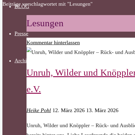
Start
Beiträge verschlagwortet mit "Lesungen"
BLOG
nach
oben
Lesungen
Presse
Kommentar hinterlassen
Archiv
Unruh, Wilder und Knöppler
e.V.
Heike Pohl
12. März 2026
13. März 2026
Unruh, Wilder und Knöppler – Rück- und Ausblick
bereits hinter uns. Liebe Lesefreunde,die beiden