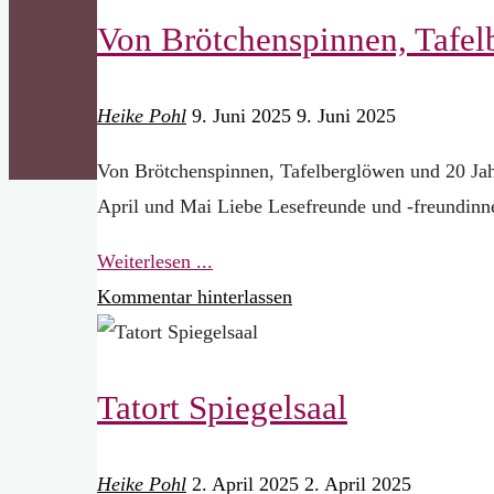
Von Brötchenspinnen, Tafelb
Winter
2025"
Heike Pohl
9. Juni 2025
9. Juni 2025
Von Brötchenspinnen, Tafelberglöwen und 20 Jahr
April und Mai Liebe Lesefreunde und -freundinn
"Von
Weiterlesen ...
Brötchenspinnen,
Kommentar hinterlassen
Tafelberglöwen
und
Tatort Spiegelsaal
20
Jahren
Leselust
Heike Pohl
2. April 2025
2. April 2025