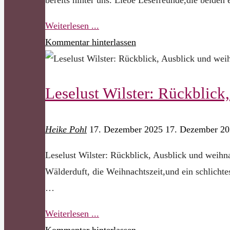
"Unruh,
Weiterlesen ...
Wilder
Kommentar hinterlassen
und
Knöppler
Leselust Wilster: Rückblick
–
Rück-
und
Heike Pohl
17. Dezember 2025
17. Dezember 2
Ausblick
Leselust Wilster: Rückblick, Ausblick und weihn
bei
Wälderduft, die Weihnachtszeit,und ein schlicht
Leselust
…
e.V."
"Leselust
Weiterlesen ...
Wilster:
Kommentar hinterlassen