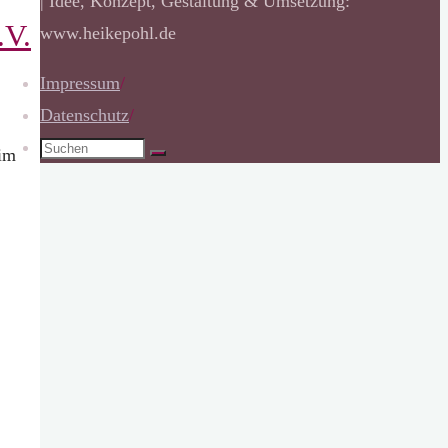
| Idee, Konzept, Gestaltung & Umsetzung:
.V.
www.heikepohl.de
Impressum
/
Datenschutz
/
Suchen
 im
Suchen
nach: