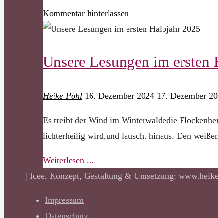
Nachlese:
Kommentar hinterlassen
Manfred
Eisner
Unsere Lesungen im ersten 
war
zu
Gast
Heike Pohl
16. Dezember 2024
17. Dezember 2
im
Es treibt der Wind im Winterwaldedie Flockenhe
Spiegelsaal"
lichterheilig wird,und lauscht hinaus. Den weiß
"Unsere
Weiterlesen ...
Lesungen
| Idee, Konzept, Gestaltung & Umsetzung: www.heike
im
Impressum
/
ersten
Datenschutz
/