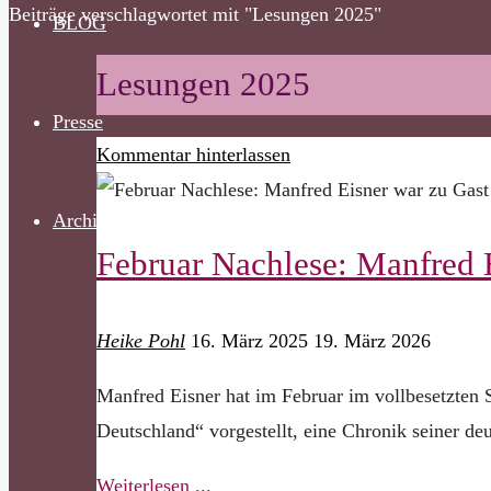
Start
Beiträge verschlagwortet mit "Lesungen 2025"
BLOG
nach
oben
Lesungen 2025
Presse
Kommentar hinterlassen
Archiv
Februar Nachlese: Manfred E
Heike Pohl
16. März 2025
19. März 2026
Manfred Eisner hat im Februar im vollbesetzten S
Deutschland“ vorgestellt, eine Chronik seiner de
"Februar
Weiterlesen ...