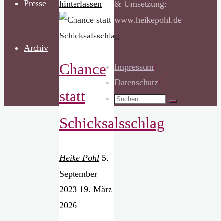
Presse
hinterlassen
& Umsetzung:
www.heikepohl.de
Archiv
Chance
Impressum
/
Datenschutz
/
statt
Suchen
Suchen
nach:
Schicksalsschlag
Heike Pohl
5.
September
2023
19. März
2026