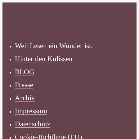
Zum
Inhalt
springen
Weil Lesen ein Wunder ist.
Hinter den Kulissen
BLOG
Presse
Archiv
Impressum
Datenschutz
Cookie-Richtlinie (EU)