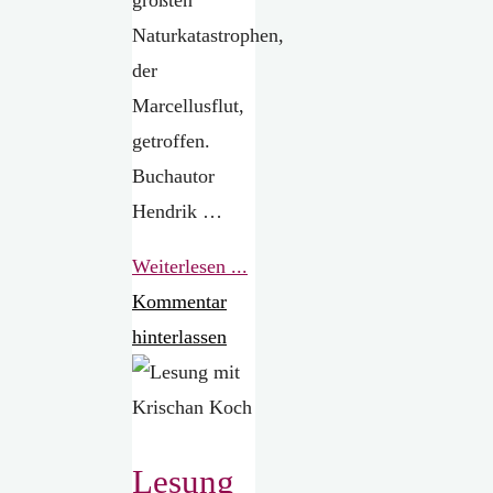
Naturkatastrophen,
der
Marcellusflut,
getroffen.
Buchautor
Hendrik …
"Lesung
Weiterlesen ...
mit
Kommentar
Hendrik
hinterlassen
Lambertus"
Lesung