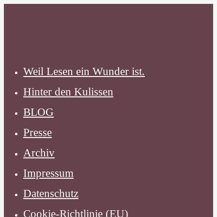
Zum
Inhalt
springen
Weil Lesen ein Wunder ist.
Hinter den Kulissen
BLOG
Presse
Archiv
Impressum
Datenschutz
Cookie-Richtlinie (EU)