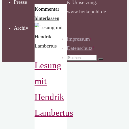
Presse
& Umsetzung:
Kommentar
www.heikepohl.de
hinterlassen
Archiv
Impressum
/
Datenschutz
/
Suchen
Suchen
Lesung
nach:
mit
Hendrik
Lambertus